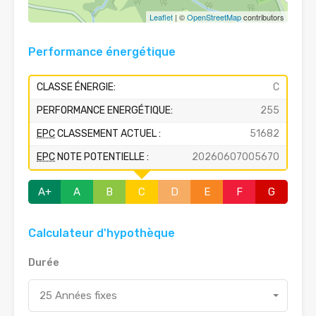
Leaflet
| ©
OpenStreetMap
contributors
Performance énergétique
CLASSE ÉNERGIE:
C
PERFORMANCE ENERGÉTIQUE:
255
EPC
CLASSEMENT ACTUEL :
51682
EPC
NOTE POTENTIELLE :
20260607005670
A+
A
B
C
D
E
F
G
Calculateur d'hypothèque
Durée
25 Années fixes