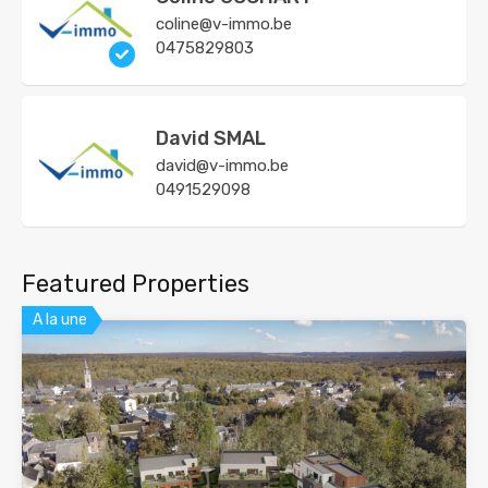
coline@v-immo.be
0475829803
David SMAL
david@v-immo.be
0491529098
Featured Properties
A la une