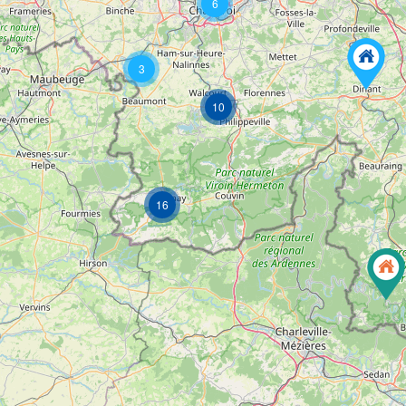
6
3
10
16