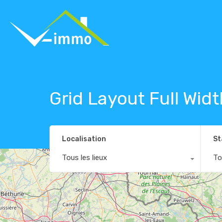
Grid Layout Full Widt
Localisation
St
Tous les lieux
To