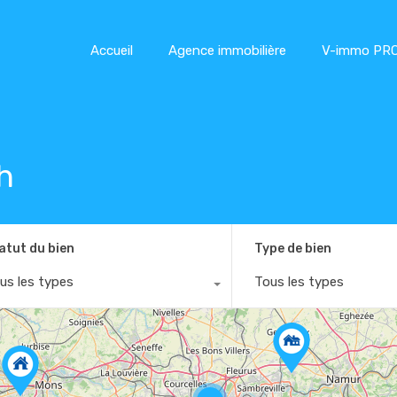
Accueil
Agence immobilière
V-immo PR
h
atut du bien
Type de bien
us les types
Tous les types