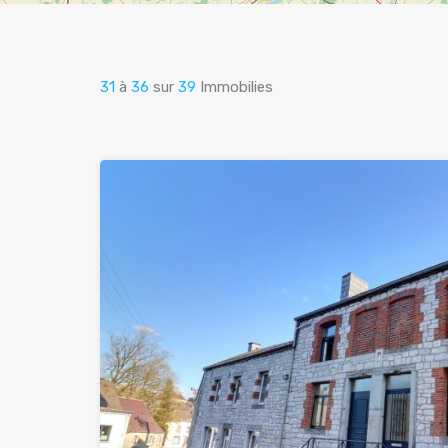
31
à
36
sur
39
Immobilies