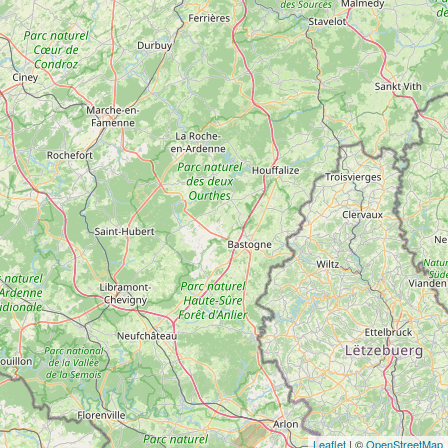
Leaflet
| ©
OpenStreetMap