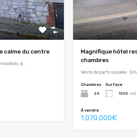
e calme du centre
Magnifique hôtel re
chambres
ommodités, à…
Vente de parts sociales : Si
Chambres
Surface
24
1500
m2
À vendre
1,070,000€