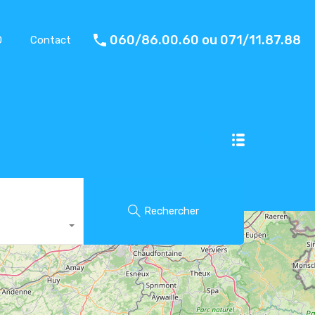
060/86.00.60 ou 071/11.87.88
O
Contact
Rechercher