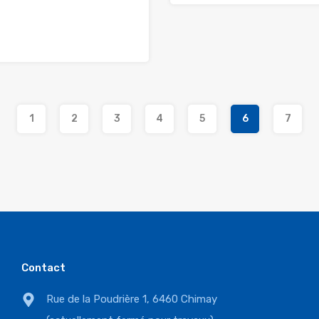
1
2
3
4
5
6
7
Contact
Rue de la Poudrière 1, 6460 Chimay