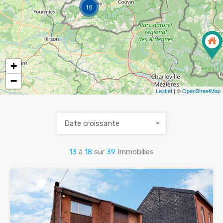
16
+
−
Leaflet
| ©
OpenStreetMap
Date croissante
13
à
18
sur
39
Immobilies