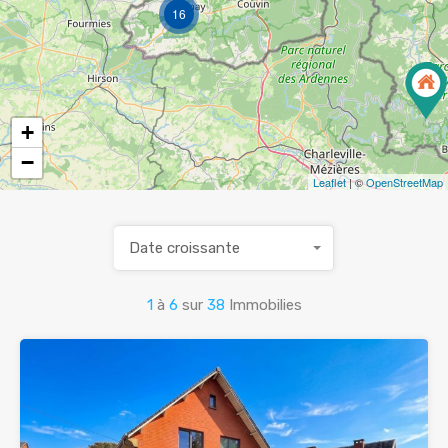
16
+
−
Leaflet
| ©
OpenStreetMap
Date croissante
1
à
6
sur
38
Immobilies