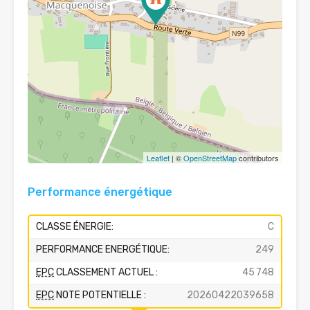
Leaflet
| ©
OpenStreetMap
contributors
Performance énergétique
CLASSE ÉNERGIE:
C
PERFORMANCE ENERGÉTIQUE:
249
EPC
CLASSEMENT ACTUEL :
45 748
EPC
NOTE POTENTIELLE :
20260422039658