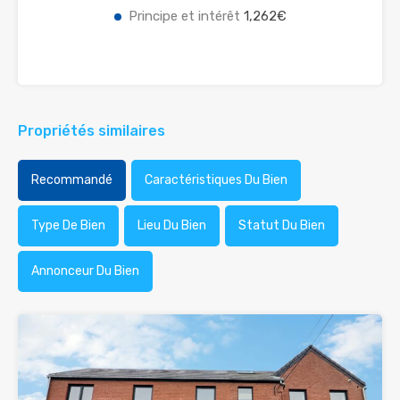
Principe et intérêt
1,262€
Propriétés similaires
Recommandé
Caractéristiques Du Bien
Type De Bien
Lieu Du Bien
Statut Du Bien
Annonceur Du Bien