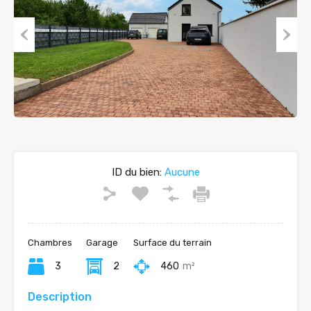
Previous
Next
ID du bien:
Aucune
Chambres
Garage
Surface du terrain
3
2
460
m²
Description