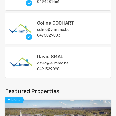
0494281466
Coline GOCHART
coline@v-immo.be
0475829803
David SMAL
david@v-immo.be
0491529098
Featured Properties
A la une