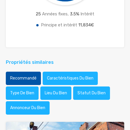
25
Années fixes,
3.5
%
Intérêt
Principe et intérêt
11,834€
Propriétés similaires
Recommandé
Caractéristiques Du Bien
Type De Bien
Lieu Du Bien
Statut Du Bien
Annonceur Du Bien