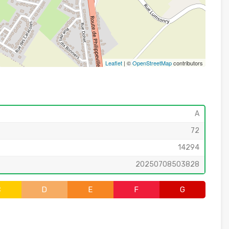
Leaflet
| ©
OpenStreetMap
contributors
A
72
14294
20250708503828
C
D
E
F
G