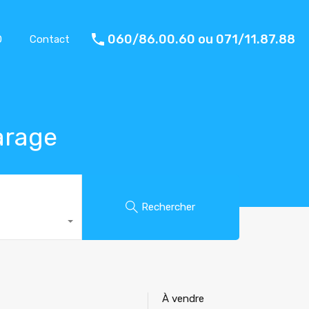
060/86.00.60 ou 071/11.87.88
O
Contact
arage
Rechercher
À vendre