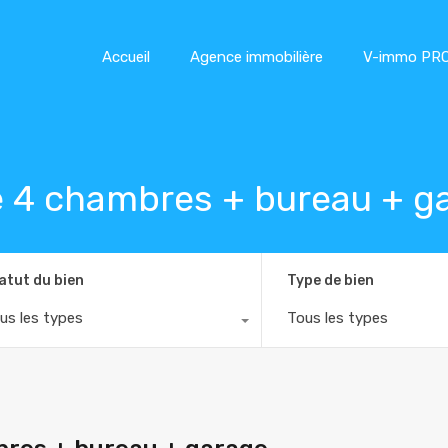
Accueil
Agence immobilière
V-immo PR
ve 4 chambres + bureau + g
atut du bien
Type de bien
us les types
Tous les types