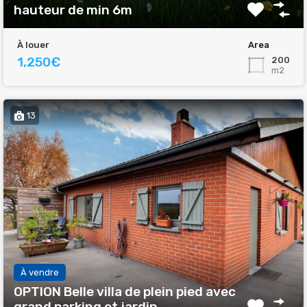
hauteur de min 6m
À louer
Area
1,250€
200
m2
13
À vendre
OPTION Belle villa de plein pied avec
grand parking et jardin