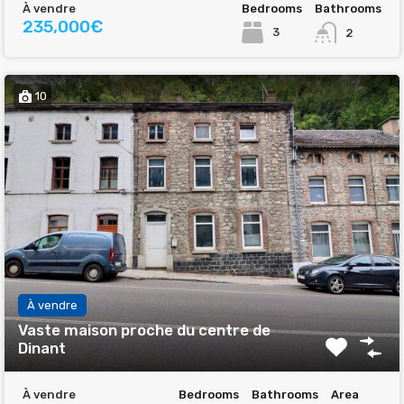
À vendre
Bedrooms
Bathrooms
235,000€
3
2
10
À vendre
Vaste maison proche du centre de
Dinant
À vendre
Bedrooms
Bathrooms
Area