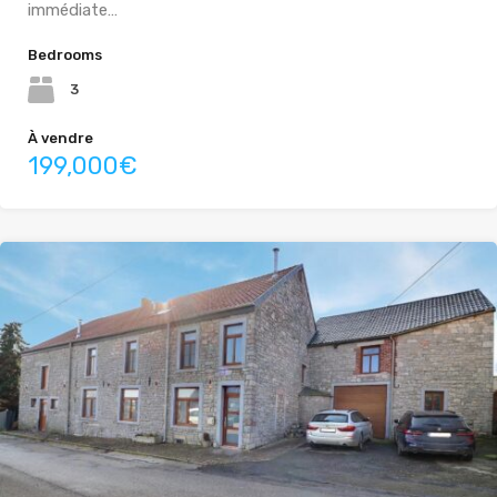
immédiate…
Bedrooms
3
À vendre
199,000€