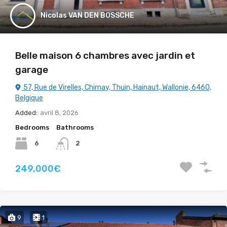
Nicolas VAN DEN BOSSCHE
Belle maison 6 chambres avec jardin et
garage
57, Rue de Virelles, Chimay, Thuin, Hainaut, Wallonie, 6460,
Belgique
Added:
avril 8, 2026
Bedrooms
Bathrooms
6
2
249,000€
9
1