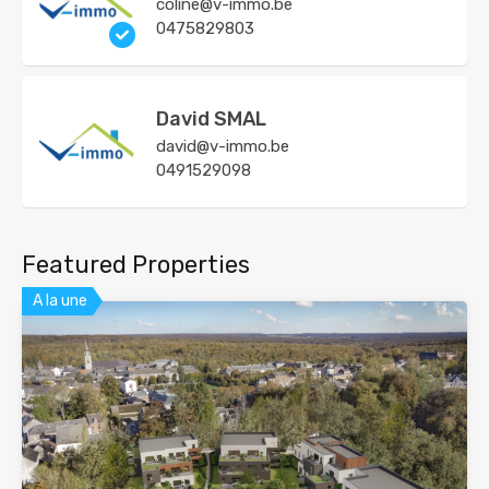
coline@v-immo.be
0475829803
David SMAL
david@v-immo.be
0491529098
Featured Properties
A la une