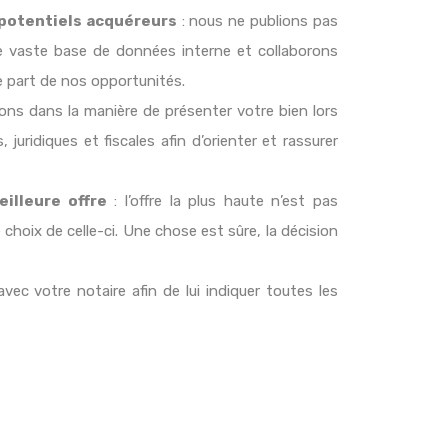
 potentiels acquéreurs
: nous ne publions pas
e vaste base de données interne et collaborons
re part de nos opportunités.
ns dans la manière de présenter votre bien lors
juridiques et fiscales afin d’orienter et rassurer
illeure offre
: l’offre la plus haute n’est pas
 choix de celle-ci. Une chose est sûre, la décision
ec votre notaire afin de lui indiquer toutes les
ente.
éreur n’est peut-être pas un as de l’administratif.
s démarches.
ture en toute sérénité
: nous nous efforçons
onne continuité du dossier jusqu’à sa finalité.