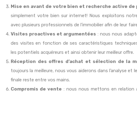
Mise en avant de votre bien et recherche active de
simplement votre bien sur internet! Nous exploitons notr
avec plusieurs professionnels de l’immobilier afin de leur fai
Visites proactives et argumentées
: nous nous adapto
des visites en fonction de ses caractéristiques techniques, 
les potentiels acquéreurs et ainsi obtenir leur meilleur offre.
Réception des offres d’achat et sélection de la me
toujours la meilleure, nous vous aiderons dans l’analyse et le
finale reste entre vos mains.
Compromis de vente
: nous nous mettons en relation av
informations nécessaires à la rédaction du compromis de v
Recherche crédit éventuel de l’acquéreur
: votre acqu
Si celui-ci en exprime le besoin, nous l’orienterons dans se
Accompagnement lors de votre acte pour une signa
d’être présents à la majorité de nos actes afin d’assurer la b